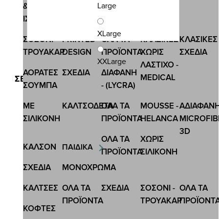
Large
&
ΙΣΟΘΕΡΜΙΚΕΣ
XLarge
ΣΟΣΟΝΙ-
PRINTED
ΟΛΑ ΤΑ
ΚΛΑΣΙΚΕΣ
ΚΛΑΣΙΚΕΣ
ΤΡΟΥΑΚΑΡ
DESIGN
ΠΡΟΪΟΝΤΑ
ΧΩΡΙΣ
ΣΧΕΔΙΑ
XXLarge
ΛΑΣΤΙΧΟ -
Κωδ.:44810
ΑΟΡΑΤΕΣ
ΣΧΕΔΙA
ΔΙΑΦΑΝΗ
MEDICAL
ΣΕΤ ΜΟΝΟΧΡΩΜΟ ΚΑΙ ΣΧΕΔΙΟ ΑΝΔΡΙΚΟ BOXER
ΣΟΥΜΠΑ
- (LYCRA)
INIZIO ΜΕ ΜΑΤ ΑΝΑΓΛΥΦΟ ΛΑΣΤΙΧΟ 2 PACK
19,60 €
ΜΕ
ΚΑΛΤΣΟΔΕΤΑ
ΟΛΑ ΤΑ
MOUSSE -
ΑΔΙΑΦΑΝ
ΣΙΛΙΚΟΝΗ
ΠΡΟΪΟΝΤΑ
HELANCA
MICROFIB
3D
ΟΛΑ ΤΑ
ΧΩΡΙΣ
ΚΑΛΣΟΝ
ΠΑΙΔΙΚΑ
ΠΡΟΪΟΝΤΑ
ΣΙΛΙΚΟΝΗ
ΣΧΕΔΙΑ
ΜΟΝΟΧΡΩΜΑ
ΚΑΛΤΣΕΣ
ΟΛΑ ΤΑ
ΣΧΕΔΙΑ
ΣΟΣΟΝΙ -
ΟΛΑ ΤΑ
ΠΡΟΪΟΝΤΑ
ΤΡΟΥΑΚΑΡ
ΠΡΟΪΟΝΤ
ΚΟΦΤΕΣ