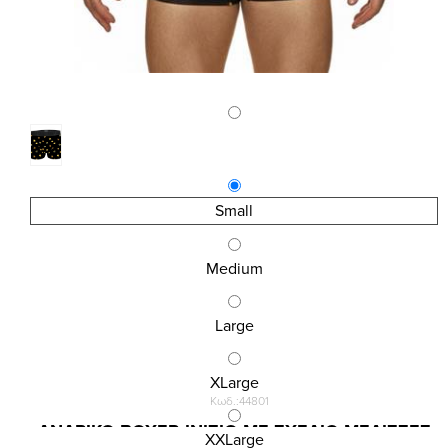
Small
Medium
Large
XLarge
Κωδ.:44801
ΑΝΔΡΙΚΟ BOXER ΙΝΙΖΙΟ ΜΕ ΣΧΕΔΙΟ ΜΕΛΙΣΣΕΣ
XXLarge