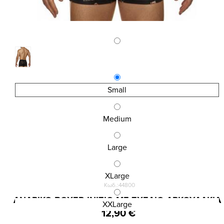
Small
Medium
Large
XLarge
Κωδ.:44800
ΑΝΔΡΙΚΟ BOXER INIZIO ΜΕ ΣΧΕΔΙΟ ΑΡΚΟΥΔΑΚΙΑ
XXLarge
12,90 €