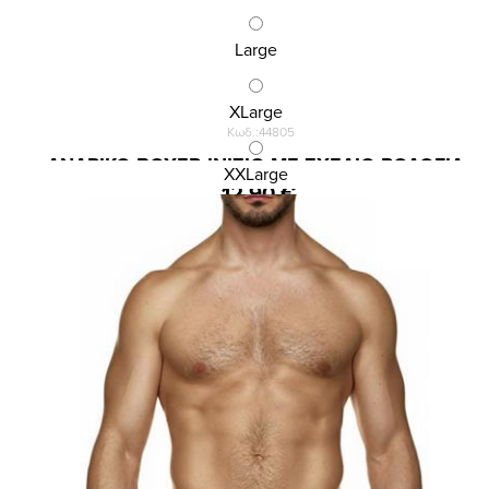
Large
XLarge
Κωδ.:44805
ΑΝΔΡΙΚΟ BOXER INIZIO ΜΕ ΣΧΕΔΙΟ ΡΟΛΟΓΙΑ
XXLarge
12,90 €