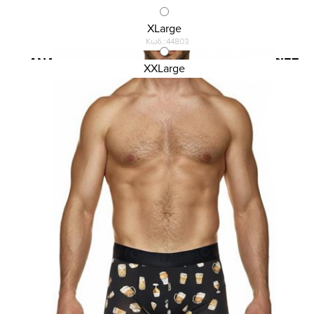
XLarge
Κωδ.:44803
ΑΝΔΡΙΚΟ BOXER INIZIO ΜΕ ΣΧΕΔΙΟ ΠΙΠΕΡΙΕΣ
XXLarge
12,90 €