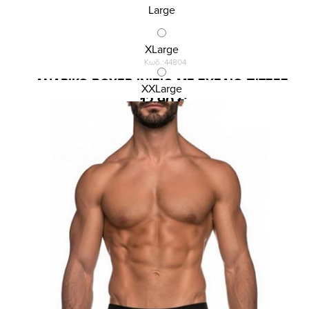
Large
XLarge
Κωδ.:44804
ΑΝΔΡΙΚΟ BOXER INIZIO ΜΕ ΣΧΕΔΙΟ ΠΙΤΣΕΣ
XXLarge
12,90 €