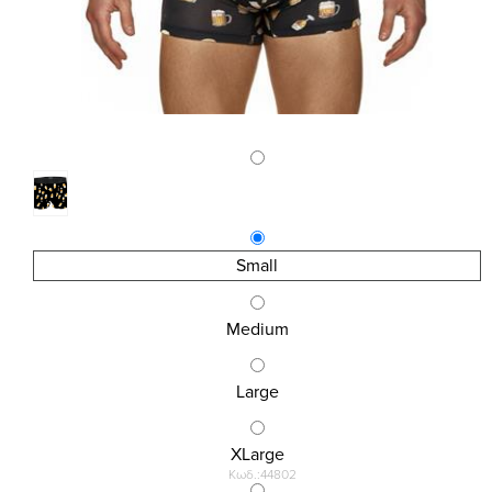
Small
Medium
Large
XLarge
Κωδ.:44802