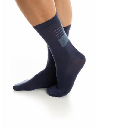
39-42
43-46