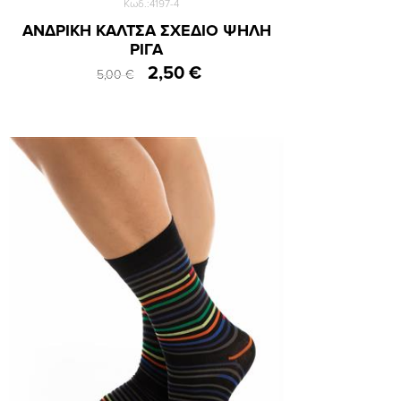
Κωδ.:4197-4
ΑΝΔΡΙΚΗ ΚΑΛΤΣΑ ΣΧΕΔΙΟ ΨΗΛΗ
ΡΙΓΑ
2,50 €
5,00 €
39-42
43-46