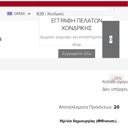
GREEK
B2B | Χονδρική
ΕΓΓΡΑΦΗ ΠΕΛΑΤΩΝ
ΧΟΝΔΡΙΚΗΣ
Δωρεάν εγγραφή για καταστήματα και e-
ΕΔΙΑ
0
shop
Εγγραφείτε εδώ
-
-
-
-
-
-
-
-
-
-
-
-
50%
50%
50%
30%
25%
25%
25%
25%
25%
25%
25%
25%
Καλάθι αγο
Δεν υπάρχου
Αποτελέσματα Προϊόντων:
20
Ημ/νία δημιουργίας (Φθίνουσα)