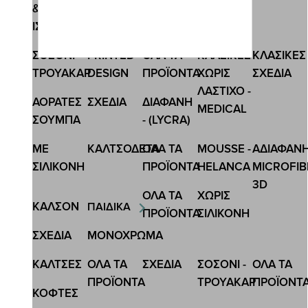
&
Κωδ.:3538
ΙΣΟΘΕΡΜΙΚΕΣ
ΚΑΛΣΟΝ - ΚΟΛΑΝ 3D 120 DEN
ΣΟΣΟΝΙ-
PRINTED
ΟΛΑ ΤΑ
ΚΛΑΣΙΚΕΣ
ΚΛΑΣΙΚΕΣ
6,60 €
8,80 €
ΤΡΟΥΑΚΑΡ
DESIGN
ΠΡΟΪΟΝΤΑ
ΧΩΡΙΣ
ΣΧΕΔΙΑ
ΛΑΣΤΙΧΟ -
ΑΟΡΑΤΕΣ
ΣΧΕΔΙA
ΔΙΑΦΑΝΗ
MEDICAL
ΣΟΥΜΠΑ
- (LYCRA)
ΜΕ
ΚΑΛΤΣΟΔΕΤΑ
ΟΛΑ ΤΑ
MOUSSE -
ΑΔΙΑΦΑΝ
ΣΙΛΙΚΟΝΗ
ΠΡΟΪΟΝΤΑ
HELANCA
MICROFIB
3D
ΟΛΑ ΤΑ
ΧΩΡΙΣ
ΚΑΛΣΟΝ
ΠΑΙΔΙΚΑ
ΠΡΟΪΟΝΤΑ
ΣΙΛΙΚΟΝΗ
ΣΧΕΔΙΑ
ΜΟΝΟΧΡΩΜΑ
ΚΑΛΤΣΕΣ
ΟΛΑ ΤΑ
ΣΧΕΔΙΑ
ΣΟΣΟΝΙ -
ΟΛΑ ΤΑ
ΠΡΟΪΟΝΤΑ
ΤΡΟΥΑΚΑΡ
ΠΡΟΪΟΝΤ
ΚΟΦΤΕΣ