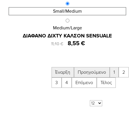
Small/Medium
Medium/Large
Κωδ.:3525
ΔΙΑΦΑΝΟ ΔΙΧΤΥ ΚΑΛΣΟΝ SENSUALE
8,55 €
11,40 €
Έναρξη
Προηγούμενο
1
2
3
4
Επόμενο
Τέλος
Αποτελέσματα 1 - 12 από 37
Δείξε:
ανά σελίδα