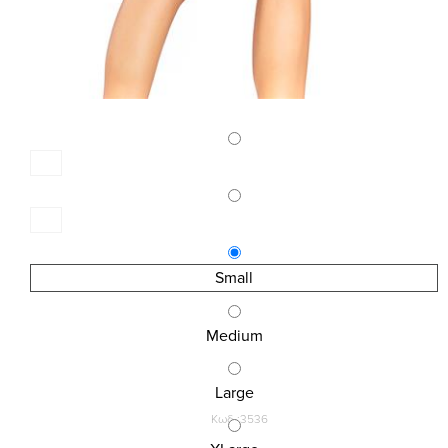
Small
Medium
Large
Κωδ.:3536