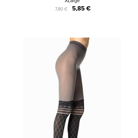
ΛΑΣΤΕΧ DIMA
XLarge
5,85 €
7,80 €