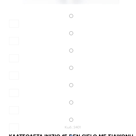
Κωδ.:3401