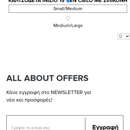
ΚΑΛΤΣΟΔΕΤΑ INIZIO 15 DEN CIELO ME ΣΙΛΙΚΟΝΗ
8,10 €
Small/Medium
10,80 €
Medium/Large
Αποτελέσματα 1 - 3 από 3
Δείξε:
ανά σελίδα
ALL ABOUT OFFERS
Κάνε εγγραφή στο NEWSLETTER για
νέα και προσφορές!