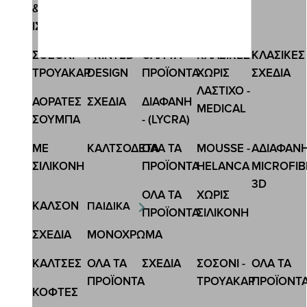
&
Κωδ.:3400
ΙΣΟΘΕΡΜΙΚΕΣ
INIZIO ΚΑΛΤΣΟΔΕΤΑ 10 DEN SOLE
ΣΟΣΟΝΙ-
PRINTED
ΟΛΑ ΤΑ
ΚΛΑΣΙΚΕΣ
ΚΛΑΣΙΚΕΣ
8,63 €
11,50 €
ΤΡΟΥΑΚΑΡ
DESIGN
ΠΡΟΪΟΝΤΑ
ΧΩΡΙΣ
ΣΧΕΔΙΑ
ΛΑΣΤΙΧΟ -
ΑΟΡΑΤΕΣ
ΣΧΕΔΙA
ΔΙΑΦΑΝΗ
MEDICAL
ΣΟΥΜΠΑ
- (LYCRA)
ΜΕ
ΚΑΛΤΣΟΔΕΤΑ
ΟΛΑ ΤΑ
MOUSSE -
ΑΔΙΑΦΑΝ
ΣΙΛΙΚΟΝΗ
ΠΡΟΪΟΝΤΑ
HELANCA
MICROFIB
3D
ΟΛΑ ΤΑ
ΧΩΡΙΣ
ΚΑΛΣΟΝ
ΠΑΙΔΙΚΑ
ΠΡΟΪΟΝΤΑ
ΣΙΛΙΚΟΝΗ
ΣΧΕΔΙΑ
ΜΟΝΟΧΡΩΜΑ
ΚΑΛΤΣΕΣ
ΟΛΑ ΤΑ
ΣΧΕΔΙΑ
ΣΟΣΟΝΙ -
ΟΛΑ ΤΑ
ΠΡΟΪΟΝΤΑ
ΤΡΟΥΑΚΑΡ
ΠΡΟΪΟΝΤ
ΚΟΦΤΕΣ