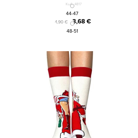
Κωδ.:4817
ΚΟΦΤH ΑΝΔΡΙΚΗ ΚΑΛΤΣΑ ΙΝΙΖΙΟ 2ΑΔΑ
44-47
3,68 €
4,90 €
48-51