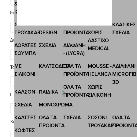
&
ΙΣΟΘΕΡΜΙΚΕΣ
Επίθετο *
ΣΟΣΟΝΙ-
PRINTED
ΟΛΑ ΤΑ
ΚΛΑΣΙΚΕΣ
ΚΛΑΣΙΚΕΣ
ΤΡΟΥΑΚΑΡ
DESIGN
ΠΡΟΪΟΝΤΑ
ΧΩΡΙΣ
ΣΧΕΔΙΑ
Διεύθυνση *
ΛΑΣΤΙΧΟ -
ΑΟΡΑΤΕΣ
ΣΧΕΔΙA
ΔΙΑΦΑΝΗ
MEDICAL
ΣΟΥΜΠΑ
- (LYCRA)
ΜΕ
ΚΑΛΤΣΟΔΕΤΑ
ΟΛΑ ΤΑ
MOUSSE -
ΑΔΙΑΦΑΝ
Ταχ. κωδικός *
ΣΙΛΙΚΟΝΗ
ΠΡΟΪΟΝΤΑ
HELANCA
MICROFIB
3D
ΟΛΑ ΤΑ
ΧΩΡΙΣ
ΚΑΛΣΟΝ
ΠΑΙΔΙΚΑ
Πόλη *
ΠΡΟΪΟΝΤΑ
ΣΙΛΙΚΟΝΗ
ΣΧΕΔΙΑ
ΜΟΝΟΧΡΩΜΑ
ΚΑΛΤΣΕΣ
ΟΛΑ ΤΑ
ΣΧΕΔΙΑ
ΣΟΣΟΝΙ -
ΟΛΑ ΤΑ
Χώρα *
ΠΡΟΪΟΝΤΑ
ΤΡΟΥΑΚΑΡ
ΠΡΟΪΟΝΤ
ΚΟΦΤΕΣ