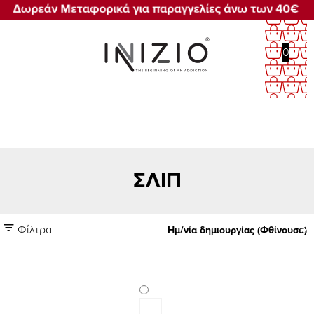
0
ΣΛΙΠ
Φίλτρα
Ημ/νία δημιουργίας (Φθίνουσα)