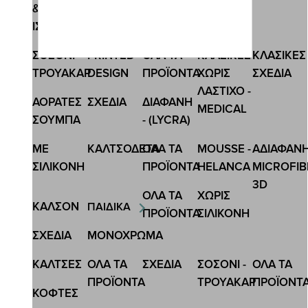
&
ΙΣΟΘΕΡΜΙΚΕΣ
Κωδ.:4121
ΣΟΣΟΝΙ-
PRINTED
ΟΛΑ ΤΑ
ΚΛΑΣΙΚΕΣ
ΚΛΑΣΙΚΕΣ
ΑΝΔΡΙΚΗ ΚΑΛΤΣΑ ΜΙΣΗ ΠΕΤΣΕΤΑ
ΤΡΟΥΑΚΑΡ
DESIGN
ΠΡΟΪΟΝΤΑ
ΧΩΡΙΣ
ΣΧΕΔΙΑ
3,15 €
4,20 €
ΛΑΣΤΙΧΟ -
ΑΟΡΑΤΕΣ
ΣΧΕΔΙA
ΔΙΑΦΑΝΗ
MEDICAL
ΣΟΥΜΠΑ
- (LYCRA)
ΜΕ
ΚΑΛΤΣΟΔΕΤΑ
ΟΛΑ ΤΑ
MOUSSE -
ΑΔΙΑΦΑΝ
ΣΙΛΙΚΟΝΗ
ΠΡΟΪΟΝΤΑ
HELANCA
MICROFIB
3D
ΟΛΑ ΤΑ
ΧΩΡΙΣ
ΚΑΛΣΟΝ
ΠΑΙΔΙΚΑ
ΠΡΟΪΟΝΤΑ
ΣΙΛΙΚΟΝΗ
ΣΧΕΔΙΑ
ΜΟΝΟΧΡΩΜΑ
ΚΑΛΤΣΕΣ
ΟΛΑ ΤΑ
ΣΧΕΔΙΑ
ΣΟΣΟΝΙ -
ΟΛΑ ΤΑ
ΠΡΟΪΟΝΤΑ
ΤΡΟΥΑΚΑΡ
ΠΡΟΪΟΝΤ
ΚΟΦΤΕΣ