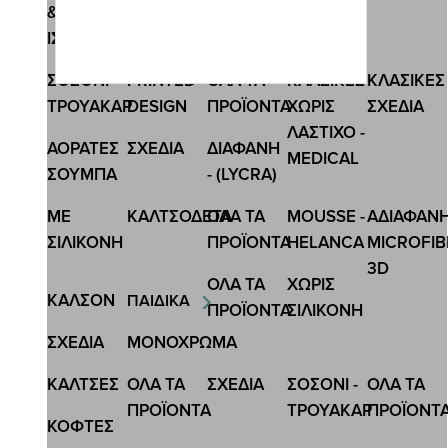
&
Κωδ.:3909
ΙΣΟΘΕΡΜΙΚΕΣ
ΙΝΙΖΙΟ ΓΥΝΑΙΚΕΙΑ ΗΜΙΚΟΝΤΗ ΜΟΝΟΧΡΩΜΗ
ΣΟΣΟΝΙ-
PRINTED
ΟΛΑ ΤΑ
ΚΛΑΣΙΚΕΣ
ΚΛΑΣΙΚΕΣ
ΚΑΛΤΣΑ ΠΕΤΣΕΤΕ 3PACK
ΤΡΟΥΑΚΑΡ
DESIGN
ΠΡΟΪΟΝΤΑ
ΧΩΡΙΣ
ΣΧΕΔΙΑ
6,98 €
9,30 €
ΛΑΣΤΙΧΟ -
ΑΟΡΑΤΕΣ
ΣΧΕΔΙA
ΔΙΑΦΑΝΗ
MEDICAL
ΣΟΥΜΠΑ
- (LYCRA)
ΜΕ
ΚΑΛΤΣΟΔΕΤΑ
ΟΛΑ ΤΑ
MOUSSE -
ΑΔΙΑΦΑΝ
ΣΙΛΙΚΟΝΗ
ΠΡΟΪΟΝΤΑ
HELANCA
MICROFIB
3D
ΟΛΑ ΤΑ
ΧΩΡΙΣ
ΚΑΛΣΟΝ
ΠΑΙΔΙΚΑ
ΠΡΟΪΟΝΤΑ
ΣΙΛΙΚΟΝΗ
ΣΧΕΔΙΑ
ΜΟΝΟΧΡΩΜΑ
ΚΑΛΤΣΕΣ
ΟΛΑ ΤΑ
ΣΧΕΔΙΑ
ΣΟΣΟΝΙ -
ΟΛΑ ΤΑ
ΠΡΟΪΟΝΤΑ
ΤΡΟΥΑΚΑΡ
ΠΡΟΪΟΝΤ
ΚΟΦΤΕΣ