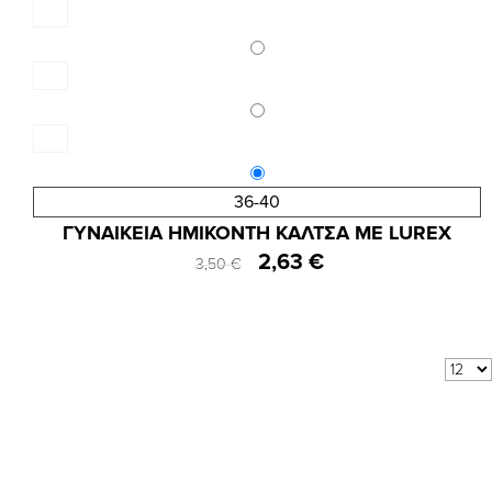
36-40
Κωδ.:3901
ΓΥΝΑΙΚΕΙΑ ΗΜΙΚΟΝΤΗ ΚΑΛΤΣΑ ΜΕ LUREX
2,63 €
3,50 €
Αποτελέσματα 1 - 8 από 8
Δείξε:
ανά σελίδα