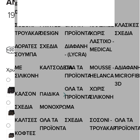
ΑΝΑΓΛΥΦΟ ΛΑΣΤΙΧΟ 2 PACK
&
ΙΣΟΘΕΡΜΙΚΕΣ
19,60 €
ΣΟΣΟΝΙ-
PRINTED
ΟΛΑ ΤΑ
ΚΛΑΣΙΚΕΣ
ΚΛΑΣΙΚΕΣ
ΤΡΟΥΑΚΑΡ
DESIGN
ΠΡΟΪΟΝΤΑ
ΧΩΡΙΣ
ΣΧΕΔΙΑ
ΛΑΣΤΙΧΟ -
ΑΟΡΑΤΕΣ
ΣΧΕΔΙA
ΔΙΑΦΑΝΗ
MEDICAL
Οδηγός μεγεθών
ΣΟΥΜΠΑ
- (LYCRA)
ΜΕ
ΚΑΛΤΣΟΔΕΤΑ
ΟΛΑ ΤΑ
MOUSSE -
ΑΔΙΑΦΑΝ
Χρώμα
ΣΙΛΙΚΟΝΗ
ΠΡΟΪΟΝΤΑ
HELANCA
MICROFIB
3D
ΟΛΑ ΤΑ
ΧΩΡΙΣ
ΚΑΛΣΟΝ
ΠΑΙΔΙΚΑ
ΠΡΟΪΟΝΤΑ
ΣΙΛΙΚΟΝΗ
ΣΧΕΔΙΑ
ΜΟΝΟΧΡΩΜΑ
ΚΑΛΤΣΕΣ
ΟΛΑ ΤΑ
ΣΧΕΔΙΑ
ΣΟΣΟΝΙ -
ΟΛΑ ΤΑ
ΠΡΟΪΟΝΤΑ
ΤΡΟΥΑΚΑΡ
ΠΡΟΪΟΝΤ
ΚΟΦΤΕΣ